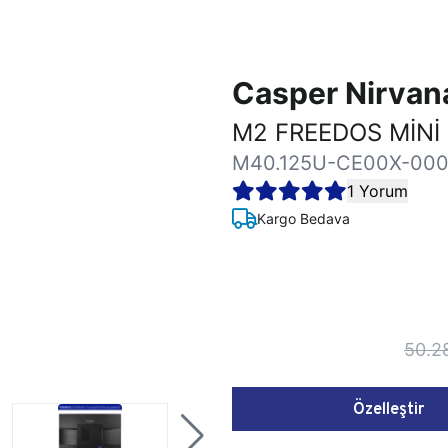
Casper Nirva
M2 FREEDOS MİNİ
M40.125U-CE00X-00
1 Yorum
Kargo Bedava
50.2
Özelleştir