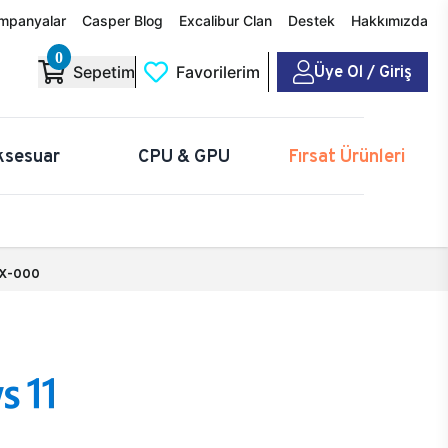
mpanyalar
Casper Blog
Excalibur Clan
Destek
Hakkımızda
0
Üye Ol / Giriş
Sepetim
Favorilerim
ksesuar
CPU & GPU
Fırsat Ürünleri
X-000