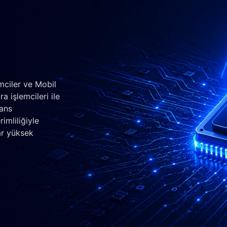
mciler ve Mobil
a işlemcileri ile
mans
imliliğiyle
ar yüksek