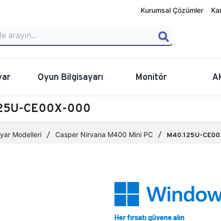
Kurumsal Çözümler
Ka
yar
Oyun Bilgisayarı
Monitör
A
.125U-CE00X-000
yar Modelleri
Casper Nirvana M400 Mini PC
M40.125U-CE00