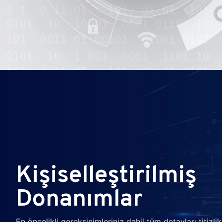
Kişiselleştirilmiş
Donanımlar
En öncelikli gereksinimleriniz dahil tüm detayları titizlikl