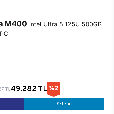
na M400
Intel Ultra 5 125U 500GB
 PC
0
49.282 TL
%2
87 TL
Satın Al