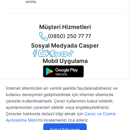
sizinle.
Müşteri Hizmetleri
(0850) 250 77 77
Sosyal Medyada Casper
Casper Facebook
Casper Instagram
Casper Twitter
Casper LinkedIn
Casper YouTube
Casper TikTok
Mobil Uygulama
İnternet sitemizden en verimli şekilde faydalanabilmeniz ve
kullanıcı deneyimini geliştirebilmek için internet sitemizde
© 2021 - 2026 Casper Bilgisayar Sistemleri A.Ş. Tüm Hakları Saklıdır
çerezler kullanılmaktadır. Çerez kullanımını kabul edebilir,
KVKK
ayarlarınızdan çerezleri silebilir veya engelleyebilirsiniz.
Çerez Politikası
Çerezler hakkında detaylı bilgi almak için
Çerez ve Cookie
Bilgi Güvenliği
%2
65.772 TL
67.114 TL
Aydınlatma Metni
'ni incelemenizi rica ederiz.
Bilgi Toplumu Hizmetleri
Mesafeli Satış Sözleşmesi
Kabul Ediyorum