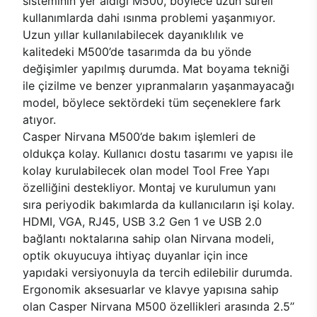
sisteminin yer aldığı M500, böylece uzun süreli
kullanımlarda dahi ısınma problemi yaşanmıyor.
Uzun yıllar kullanılabilecek dayanıklılık ve
kalitedeki M500’de tasarımda da bu yönde
değişimler yapılmış durumda. Mat boyama tekniği
ile çizilme ve benzer yıpranmaların yaşanmayacağı
model, böylece sektördeki tüm seçeneklere fark
atıyor.
Casper Nirvana M500’de bakım işlemleri de
oldukça kolay. Kullanıcı dostu tasarımı ve yapısı ile
kolay kurulabilecek olan model Tool Free Yapı
özelliğini destekliyor. Montaj ve kurulumun yanı
sıra periyodik bakımlarda da kullanıcıların işi kolay.
HDMI, VGA, RJ45, USB 3.2 Gen 1 ve USB 2.0
bağlantı noktalarına sahip olan Nirvana modeli,
optik okuyucuya ihtiyaç duyanlar için ince
yapıdaki versiyonuyla da tercih edilebilir durumda.
Ergonomik aksesuarlar ve klavye yapısına sahip
olan Casper Nirvana M500 özellikleri arasında 2.5’’