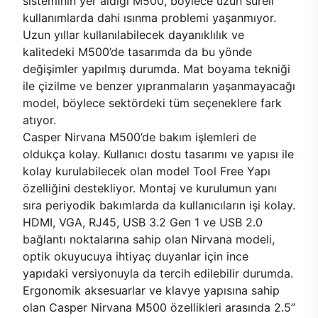
sisteminin yer aldığı M500, böylece uzun süreli
kullanımlarda dahi ısınma problemi yaşanmıyor.
Uzun yıllar kullanılabilecek dayanıklılık ve
kalitedeki M500’de tasarımda da bu yönde
değişimler yapılmış durumda. Mat boyama tekniği
ile çizilme ve benzer yıpranmaların yaşanmayacağı
model, böylece sektördeki tüm seçeneklere fark
atıyor.
Casper Nirvana M500’de bakım işlemleri de
oldukça kolay. Kullanıcı dostu tasarımı ve yapısı ile
kolay kurulabilecek olan model Tool Free Yapı
özelliğini destekliyor. Montaj ve kurulumun yanı
sıra periyodik bakımlarda da kullanıcıların işi kolay.
HDMI, VGA, RJ45, USB 3.2 Gen 1 ve USB 2.0
bağlantı noktalarına sahip olan Nirvana modeli,
optik okuyucuya ihtiyaç duyanlar için ince
yapıdaki versiyonuyla da tercih edilebilir durumda.
Ergonomik aksesuarlar ve klavye yapısına sahip
olan Casper Nirvana M500 özellikleri arasında 2.5’’