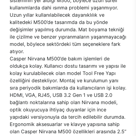
sisteminin yer aldığı M500, böylece uzun süreli
kullanımlarda dahi ısınma problemi yaşanmıyor.
Uzun yıllar kullanılabilecek dayanıklılık ve
kalitedeki M500’de tasarımda da bu yönde
değişimler yapılmış durumda. Mat boyama tekniği
ile çizilme ve benzer yıpranmaların yaşanmayacağı
model, böylece sektördeki tüm seçeneklere fark
atıyor.
Casper Nirvana M500’de bakım işlemleri de
oldukça kolay. Kullanıcı dostu tasarımı ve yapısı ile
kolay kurulabilecek olan model Tool Free Yapı
özelliğini destekliyor. Montaj ve kurulumun yanı
sıra periyodik bakımlarda da kullanıcıların işi kolay.
HDMI, VGA, RJ45, USB 3.2 Gen 1 ve USB 2.0
bağlantı noktalarına sahip olan Nirvana modeli,
optik okuyucuya ihtiyaç duyanlar için ince
yapıdaki versiyonuyla da tercih edilebilir durumda.
Ergonomik aksesuarlar ve klavye yapısına sahip
olan Casper Nirvana M500 özellikleri arasında 2.5’’