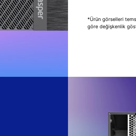
*Ürün görselleri temsi
göre değişkenlik göste