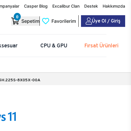
mpanyalar
Casper Blog
Excalibur Clan
Destek
Hakkımızda
0
Üye Ol / Giriş
Sepetim
Favorilerim
ksesuar
CPU & GPU
Fırsat Ürünleri
5H.225S-8X05X-00A