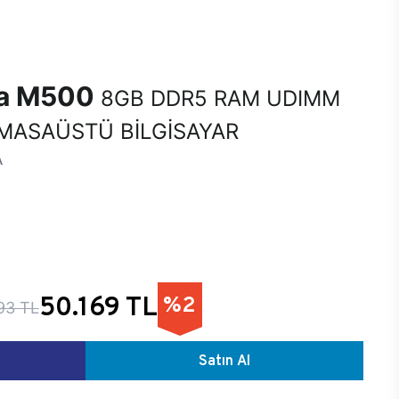
na M500
8GB DDR5 RAM UDIMM
MASAÜSTÜ BİLGİSAYAR
A
50.169 TL
%2
193 TL
Satın Al