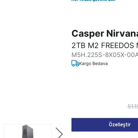
Casper Nirva
2TB M2 FREEDOS 
M5H.225S-8X05X-00
Kargo Bedava
51.
Özelleştir