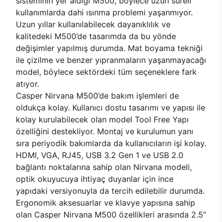
sisteminin yer aldığı M500, böylece uzun süreli
kullanımlarda dahi ısınma problemi yaşanmıyor.
Uzun yıllar kullanılabilecek dayanıklılık ve
kalitedeki M500’de tasarımda da bu yönde
değişimler yapılmış durumda. Mat boyama tekniği
ile çizilme ve benzer yıpranmaların yaşanmayacağı
model, böylece sektördeki tüm seçeneklere fark
atıyor.
Casper Nirvana M500’de bakım işlemleri de
oldukça kolay. Kullanıcı dostu tasarımı ve yapısı ile
kolay kurulabilecek olan model Tool Free Yapı
özelliğini destekliyor. Montaj ve kurulumun yanı
sıra periyodik bakımlarda da kullanıcıların işi kolay.
HDMI, VGA, RJ45, USB 3.2 Gen 1 ve USB 2.0
bağlantı noktalarına sahip olan Nirvana modeli,
optik okuyucuya ihtiyaç duyanlar için ince
yapıdaki versiyonuyla da tercih edilebilir durumda.
Ergonomik aksesuarlar ve klavye yapısına sahip
olan Casper Nirvana M500 özellikleri arasında 2.5’’