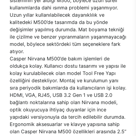
sisteminin yer aldığı M500, böylece uzun süreli
kullanımlarda dahi ısınma problemi yaşanmıyor.
Uzun yıllar kullanılabilecek dayanıklılık ve
kalitedeki M500’de tasarımda da bu yönde
değişimler yapılmış durumda. Mat boyama tekniği
ile çizilme ve benzer yıpranmaların yaşanmayacağı
model, böylece sektördeki tüm seçeneklere fark
atıyor.
Casper Nirvana M500’de bakım işlemleri de
oldukça kolay. Kullanıcı dostu tasarımı ve yapısı ile
kolay kurulabilecek olan model Tool Free Yapı
özelliğini destekliyor. Montaj ve kurulumun yanı
sıra periyodik bakımlarda da kullanıcıların işi kolay.
HDMI, VGA, RJ45, USB 3.2 Gen 1 ve USB 2.0
bağlantı noktalarına sahip olan Nirvana modeli,
optik okuyucuya ihtiyaç duyanlar için ince
yapıdaki versiyonuyla da tercih edilebilir durumda.
Ergonomik aksesuarlar ve klavye yapısına sahip
olan Casper Nirvana M500 özellikleri arasında 2.5’’