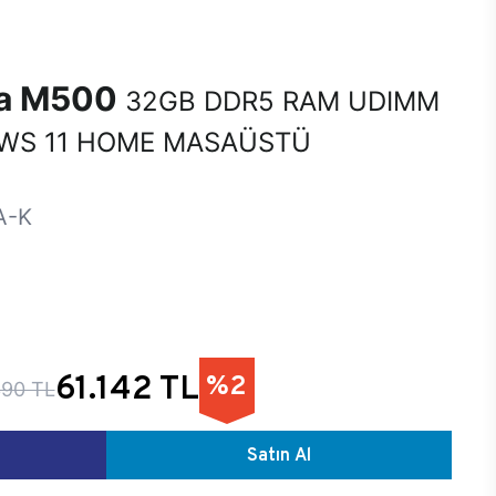
na M500
32GB DDR5 RAM UDIMM
WS 11 HOME MASAÜSTÜ
A-K
61.142 TL
%2
390 TL
Satın Al