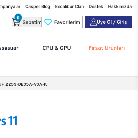
mpanyalar
Casper Blog
Excalibur Clan
Destek
Hakkımızda
0
Üye Ol / Giriş
Sepetim
Favorilerim
ksesuar
CPU & GPU
Fırsat Ürünleri
5H.225S-DE05A-V0A-K