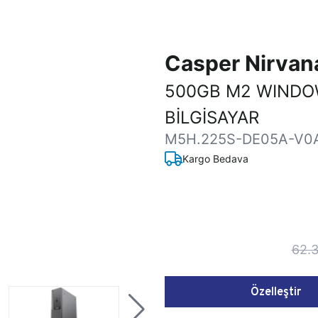
Casper Nirva
500GB M2 WINDO
BİLGİSAYAR
M5H.225S-DE05A-V0
Kargo Bedava
62.
Özelleştir