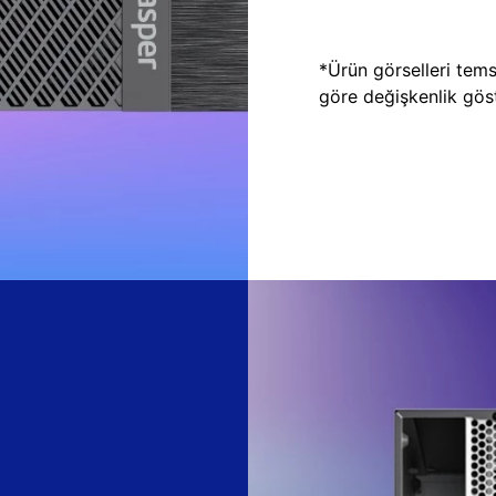
*Ürün görselleri temsi
göre değişkenlik göste