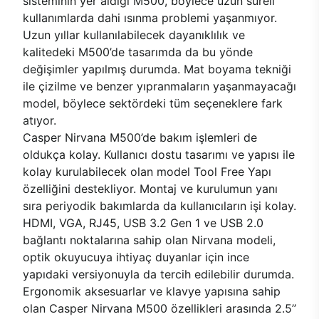
sisteminin yer aldığı M500, böylece uzun süreli
kullanımlarda dahi ısınma problemi yaşanmıyor.
Uzun yıllar kullanılabilecek dayanıklılık ve
kalitedeki M500’de tasarımda da bu yönde
değişimler yapılmış durumda. Mat boyama tekniği
ile çizilme ve benzer yıpranmaların yaşanmayacağı
model, böylece sektördeki tüm seçeneklere fark
atıyor.
Casper Nirvana M500’de bakım işlemleri de
oldukça kolay. Kullanıcı dostu tasarımı ve yapısı ile
kolay kurulabilecek olan model Tool Free Yapı
özelliğini destekliyor. Montaj ve kurulumun yanı
sıra periyodik bakımlarda da kullanıcıların işi kolay.
HDMI, VGA, RJ45, USB 3.2 Gen 1 ve USB 2.0
bağlantı noktalarına sahip olan Nirvana modeli,
optik okuyucuya ihtiyaç duyanlar için ince
yapıdaki versiyonuyla da tercih edilebilir durumda.
Ergonomik aksesuarlar ve klavye yapısına sahip
olan Casper Nirvana M500 özellikleri arasında 2.5’’