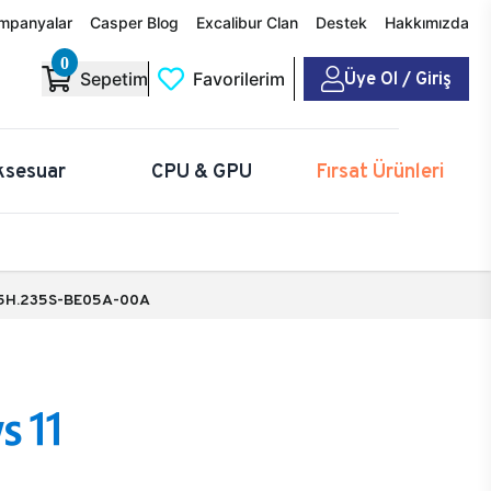
mpanyalar
Casper Blog
Excalibur Clan
Destek
Hakkımızda
0
Üye Ol / Giriş
Sepetim
Favorilerim
ksesuar
CPU & GPU
Fırsat Ürünleri
5H.235S-BE05A-00A