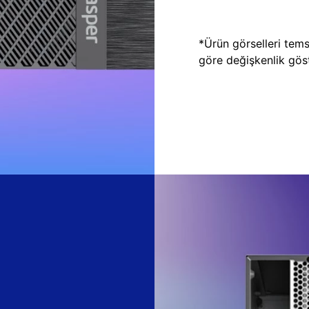
*Ürün görselleri temsi
göre değişkenlik göste