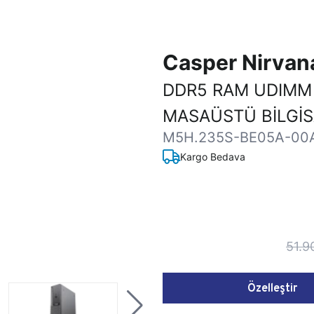
Casper Nirva
DDR5 RAM UDIMM
MASAÜSTÜ BİLGİ
M5H.235S-BE05A-00
Kargo Bedava
51.9
Özelleştir