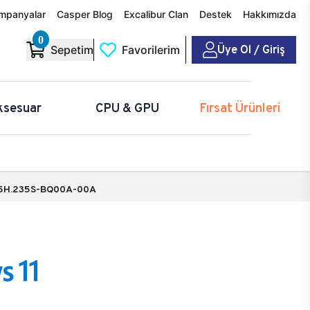
mpanyalar
Casper Blog
Excalibur Clan
Destek
Hakkımızda
0
Üye Ol / Giriş
Sepetim
Favorilerim
ksesuar
CPU & GPU
Fırsat Ürünleri
5H.235S-BQ00A-00A