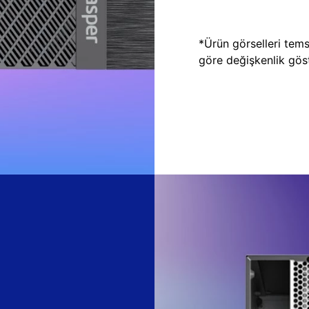
*Ürün görselleri temsi
göre değişkenlik göste