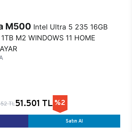
na M500
Intel Ultra 5 235 16GB
 1TB M2 WINDOWS 11 HOME
SAYAR
A
51.501 TL
%2
552 TL
Satın Al