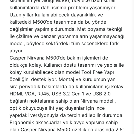
sisteminin yer aldığı M500, böylece uzun süreli
kullanımlarda dahi ısınma problemi yaşanmıyor.
Uzun yıllar kullanılabilecek dayanıklılık ve
kalitedeki M500’de tasarımda da bu yönde
değişimler yapılmış durumda. Mat boyama tekniği
ile çizilme ve benzer yıpranmaların yaşanmayacağı
model, böylece sektördeki tüm seçeneklere fark
atıyor.
Casper Nirvana M500’de bakım işlemleri de
oldukça kolay. Kullanıcı dostu tasarımı ve yapısı ile
kolay kurulabilecek olan model Tool Free Yapı
özelliğini destekliyor. Montaj ve kurulumun yanı
sıra periyodik bakımlarda da kullanıcıların işi kolay.
HDMI, VGA, RJ45, USB 3.2 Gen 1 ve USB 2.0
bağlantı noktalarına sahip olan Nirvana modeli,
optik okuyucuya ihtiyaç duyanlar için ince
yapıdaki versiyonuyla da tercih edilebilir durumda.
Ergonomik aksesuarlar ve klavye yapısına sahip
olan Casper Nirvana M500 özellikleri arasında 2.5’’