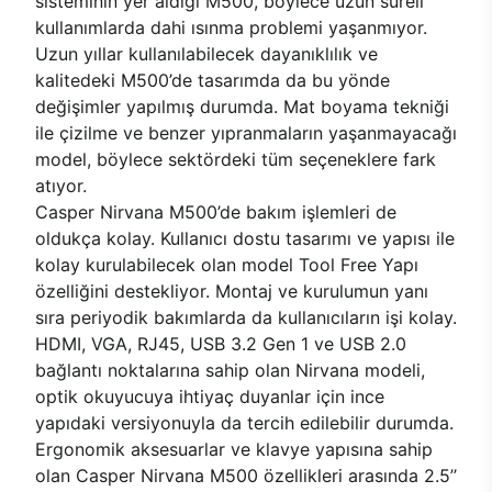
sisteminin yer aldığı M500, böylece uzun süreli
kullanımlarda dahi ısınma problemi yaşanmıyor.
Uzun yıllar kullanılabilecek dayanıklılık ve
kalitedeki M500’de tasarımda da bu yönde
değişimler yapılmış durumda. Mat boyama tekniği
ile çizilme ve benzer yıpranmaların yaşanmayacağı
model, böylece sektördeki tüm seçeneklere fark
atıyor.
Casper Nirvana M500’de bakım işlemleri de
oldukça kolay. Kullanıcı dostu tasarımı ve yapısı ile
kolay kurulabilecek olan model Tool Free Yapı
özelliğini destekliyor. Montaj ve kurulumun yanı
sıra periyodik bakımlarda da kullanıcıların işi kolay.
HDMI, VGA, RJ45, USB 3.2 Gen 1 ve USB 2.0
bağlantı noktalarına sahip olan Nirvana modeli,
optik okuyucuya ihtiyaç duyanlar için ince
yapıdaki versiyonuyla da tercih edilebilir durumda.
Ergonomik aksesuarlar ve klavye yapısına sahip
olan Casper Nirvana M500 özellikleri arasında 2.5’’