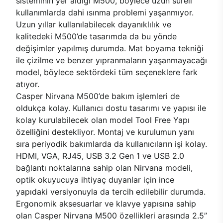
sisteminin yer aldığı M500, böylece uzun süreli
kullanımlarda dahi ısınma problemi yaşanmıyor.
Uzun yıllar kullanılabilecek dayanıklılık ve
kalitedeki M500’de tasarımda da bu yönde
değişimler yapılmış durumda. Mat boyama tekniği
ile çizilme ve benzer yıpranmaların yaşanmayacağı
model, böylece sektördeki tüm seçeneklere fark
atıyor.
Casper Nirvana M500’de bakım işlemleri de
oldukça kolay. Kullanıcı dostu tasarımı ve yapısı ile
kolay kurulabilecek olan model Tool Free Yapı
özelliğini destekliyor. Montaj ve kurulumun yanı
sıra periyodik bakımlarda da kullanıcıların işi kolay.
HDMI, VGA, RJ45, USB 3.2 Gen 1 ve USB 2.0
bağlantı noktalarına sahip olan Nirvana modeli,
optik okuyucuya ihtiyaç duyanlar için ince
yapıdaki versiyonuyla da tercih edilebilir durumda.
Ergonomik aksesuarlar ve klavye yapısına sahip
olan Casper Nirvana M500 özellikleri arasında 2.5’’