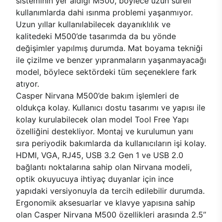
sisteminin yer aldığı M500, böylece uzun süreli
kullanımlarda dahi ısınma problemi yaşanmıyor.
Uzun yıllar kullanılabilecek dayanıklılık ve
kalitedeki M500’de tasarımda da bu yönde
değişimler yapılmış durumda. Mat boyama tekniği
ile çizilme ve benzer yıpranmaların yaşanmayacağı
model, böylece sektördeki tüm seçeneklere fark
atıyor.
Casper Nirvana M500’de bakım işlemleri de
oldukça kolay. Kullanıcı dostu tasarımı ve yapısı ile
kolay kurulabilecek olan model Tool Free Yapı
özelliğini destekliyor. Montaj ve kurulumun yanı
sıra periyodik bakımlarda da kullanıcıların işi kolay.
HDMI, VGA, RJ45, USB 3.2 Gen 1 ve USB 2.0
bağlantı noktalarına sahip olan Nirvana modeli,
optik okuyucuya ihtiyaç duyanlar için ince
yapıdaki versiyonuyla da tercih edilebilir durumda.
Ergonomik aksesuarlar ve klavye yapısına sahip
olan Casper Nirvana M500 özellikleri arasında 2.5’’