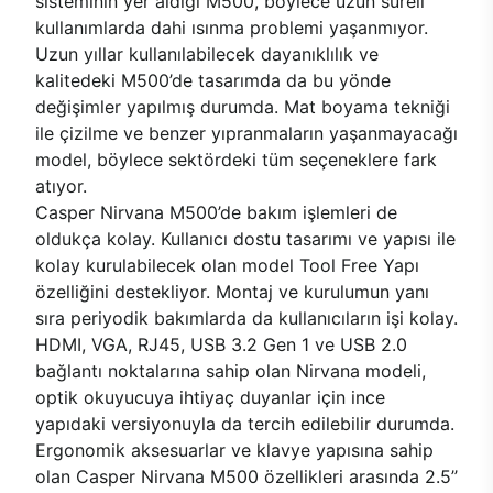
sisteminin yer aldığı M500, böylece uzun süreli
kullanımlarda dahi ısınma problemi yaşanmıyor.
Uzun yıllar kullanılabilecek dayanıklılık ve
kalitedeki M500’de tasarımda da bu yönde
değişimler yapılmış durumda. Mat boyama tekniği
ile çizilme ve benzer yıpranmaların yaşanmayacağı
model, böylece sektördeki tüm seçeneklere fark
atıyor.
Casper Nirvana M500’de bakım işlemleri de
oldukça kolay. Kullanıcı dostu tasarımı ve yapısı ile
kolay kurulabilecek olan model Tool Free Yapı
özelliğini destekliyor. Montaj ve kurulumun yanı
sıra periyodik bakımlarda da kullanıcıların işi kolay.
HDMI, VGA, RJ45, USB 3.2 Gen 1 ve USB 2.0
bağlantı noktalarına sahip olan Nirvana modeli,
optik okuyucuya ihtiyaç duyanlar için ince
yapıdaki versiyonuyla da tercih edilebilir durumda.
Ergonomik aksesuarlar ve klavye yapısına sahip
olan Casper Nirvana M500 özellikleri arasında 2.5’’