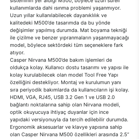
sisteminin yer aldığı M500, böylece uzun süreli
kullanımlarda dahi ısınma problemi yaşanmıyor.
Uzun yıllar kullanılabilecek dayanıklılık ve
kalitedeki M500’de tasarımda da bu yönde
değişimler yapılmış durumda. Mat boyama tekniği
ile çizilme ve benzer yıpranmaların yaşanmayacağı
model, böylece sektördeki tüm seçeneklere fark
atıyor.
Casper Nirvana M500’de bakım işlemleri de
oldukça kolay. Kullanıcı dostu tasarımı ve yapısı ile
kolay kurulabilecek olan model Tool Free Yapı
özelliğini destekliyor. Montaj ve kurulumun yanı
sıra periyodik bakımlarda da kullanıcıların işi kolay.
HDMI, VGA, RJ45, USB 3.2 Gen 1 ve USB 2.0
bağlantı noktalarına sahip olan Nirvana modeli,
optik okuyucuya ihtiyaç duyanlar için ince
yapıdaki versiyonuyla da tercih edilebilir durumda.
Ergonomik aksesuarlar ve klavye yapısına sahip
olan Casper Nirvana M500 özellikleri arasında 2.5’’