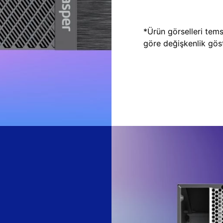
*Ürün görselleri temsi
göre değişkenlik göste