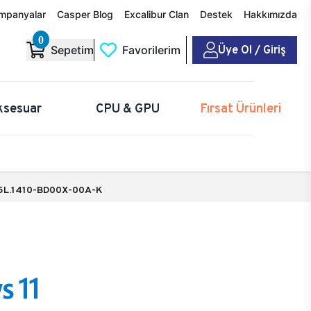
mpanyalar
Casper Blog
Excalibur Clan
Destek
Hakkımızda
0
Üye Ol / Giriş
Sepetim
Favorilerim
ksesuar
CPU & GPU
Fırsat Ürünleri
5L.1410-BD00X-00A-K