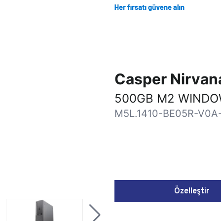
Casper Nirva
500GB M2 WINDOW
M5L.1410-BE05R-V0A
Özelleştir