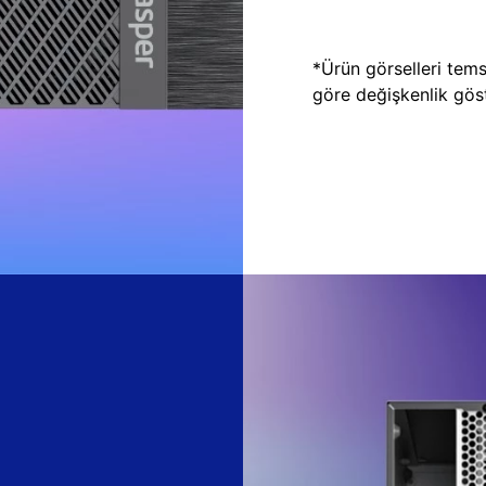
*Ürün görselleri temsi
göre değişkenlik göste