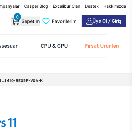
mpanyalar
Casper Blog
Excalibur Clan
Destek
Hakkımızda
0
Üye Ol / Giriş
Sepetim
Favorilerim
ksesuar
CPU & GPU
Fırsat Ürünleri
5L.1410-BE05R-V0A-K