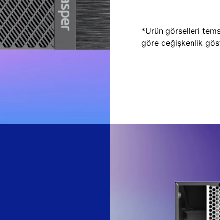
*Ürün görselleri temsi
göre değişkenlik göste