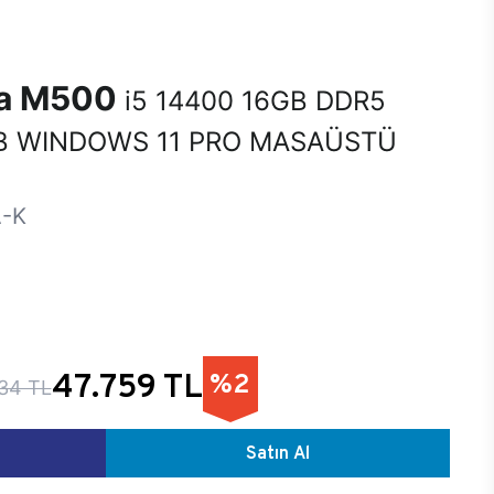
na M500
i5 14400 16GB DDR5
B WINDOWS 11 PRO MASAÜSTÜ
-K
47.759 TL
%2
34 TL
Satın Al