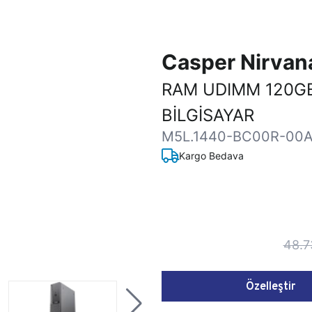
Casper Nirva
RAM UDIMM 120G
BİLGİSAYAR
M5L.1440-BC00R-00A
Kargo Bedava
48.7
Özelleştir