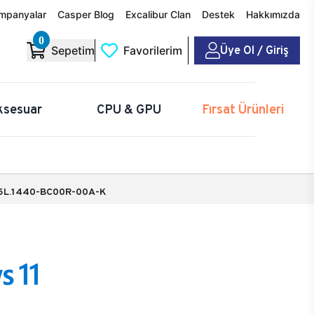
mpanyalar
Casper Blog
Excalibur Clan
Destek
Hakkımızda
0
Üye Ol / Giriş
Sepetim
Favorilerim
ksesuar
CPU & GPU
Fırsat Ürünleri
5L.1440-BC00R-00A-K