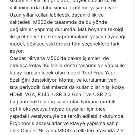
sisteminin yer aldığı M500, böylece uzun süreli
kullanımlarda dahi ısınma problemi yaşanmıyor.
Uzun yıllar kullanılabilecek dayanıklılık ve
kalitedeki M500’de tasarımda da bu yönde
değişimler yapılmış durumda. Mat boyama tekniği
ile çizilme ve benzer yıpranmaların yaşanmayacağı
model, böylece sektördeki tüm seçeneklere fark
atıyor.
Casper Nirvana M500’de bakım işlemleri de
oldukça kolay. Kullanıcı dostu tasarımı ve yapısı ile
kolay kurulabilecek olan model Tool Free Yapı
özelliğini destekliyor. Montaj ve kurulumun yanı
sıra periyodik bakımlarda da kullanıcıların işi kolay.
HDMI, VGA, RJ45, USB 3.2 Gen 1 ve USB 2.0
bağlantı noktalarına sahip olan Nirvana modeli,
optik okuyucuya ihtiyaç duyanlar için ince
yapıdaki versiyonuyla da tercih edilebilir durumda.
Ergonomik aksesuarlar ve klavye yapısına sahip
olan Casper Nirvana M500 özellikleri arasında 2.5’’