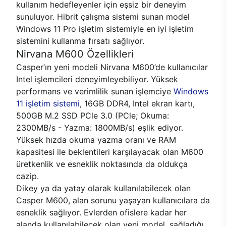
kullanım hedefleyenler için eşsiz bir deneyim
sunuluyor. Hibrit çalışma sistemi sunan model
Windows 11 Pro işletim sistemiyle en iyi işletim
sistemini kullanma fırsatı sağlıyor.
Nirvana M600 Özellikleri
Casper’ın yeni modeli Nirvana M600’de kullanıcılar
Intel işlemcileri deneyimleyebiliyor. Yüksek
performans ve verimlilik sunan işlemciye
Windows
11 işletim sistemi
, 16GB DDR4, Intel ekran kartı,
500GB M.2 SSD PCle 3.0 (PCle; Okuma:
2300MB/s - Yazma: 1800MB/s) eşlik ediyor.
Yüksek hızda okuma yazma oranı ve RAM
kapasitesi ile beklentileri karşılayacak olan M600
üretkenlik ve esneklik noktasında da oldukça
cazip.
Dikey ya da yatay olarak kullanılabilecek olan
Casper M600, alan sorunu yaşayan kullanıcılara da
esneklik sağlıyor. Evlerden ofislere kadar her
alanda kullanılabilecek olan yeni model, sağladığı