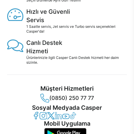
Seçili ürünlerde Aynı Gün Teslim!
Hızlı ve Güvenli
Servis
1 Saatte servis, Jet servis ve Turbo servis seçenekleri
Casper'da!
Canlı Destek
Hizmeti
Ürünlerinizle ilgili Casper Canlı Destek hizmeti her daim
sizinle.
Müşteri Hizmetleri
(0850) 250 77 77
Sosyal Medyada Casper
Casper Facebook
Casper Instagram
Casper Twitter
Casper LinkedIn
Casper YouTube
Casper TikTok
Mobil Uygulama