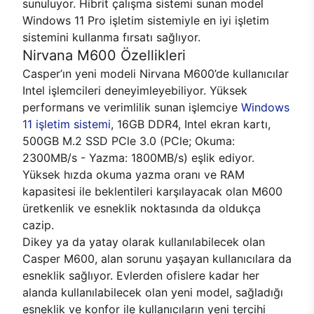
sunuluyor. Hibrit çalışma sistemi sunan model
Windows 11 Pro işletim sistemiyle en iyi işletim
sistemini kullanma fırsatı sağlıyor.
Nirvana M600 Özellikleri
Casper’ın yeni modeli Nirvana M600’de kullanıcılar
Intel işlemcileri deneyimleyebiliyor. Yüksek
performans ve verimlilik sunan işlemciye
Windows
11 işletim sistemi
, 16GB DDR4, Intel ekran kartı,
500GB M.2 SSD PCle 3.0 (PCle; Okuma:
2300MB/s - Yazma: 1800MB/s) eşlik ediyor.
Yüksek hızda okuma yazma oranı ve RAM
kapasitesi ile beklentileri karşılayacak olan M600
üretkenlik ve esneklik noktasında da oldukça
cazip.
Dikey ya da yatay olarak kullanılabilecek olan
Casper M600, alan sorunu yaşayan kullanıcılara da
esneklik sağlıyor. Evlerden ofislere kadar her
alanda kullanılabilecek olan yeni model, sağladığı
esneklik ve konfor ile kullanıcıların yeni tercihi