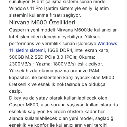
sunuluyor. Hibrit çalışma sistemi sunan model
Windows 11 Pro işletim sistemiyle en iyi işletim
sistemini kullanma fırsatı sağlıyor.
Nirvana M600 Özellikleri
Casper’ın yeni modeli Nirvana M600’de kullanıcılar
Intel işlemcileri deneyimleyebiliyor. Yüksek
performans ve verimlilik sunan işlemciye
Windows
11 işletim sistemi
, 16GB DDR4, Intel ekran kartı,
500GB M.2 SSD PCle 3.0 (PCle; Okuma:
2300MB/s - Yazma: 1800MB/s) eşlik ediyor.
Yüksek hızda okuma yazma oranı ve RAM
kapasitesi ile beklentileri karşılayacak olan M600
üretkenlik ve esneklik noktasında da oldukça
cazip.
Dikey ya da yatay olarak kullanılabilecek olan
Casper M600, alan sorunu yaşayan kullanıcılara da
esneklik sağlıyor. Evlerden ofislere kadar her
alanda kullanılabilecek olan yeni model, sağladığı
esneklik ve konfor ile kullanıcıların yeni tercihi