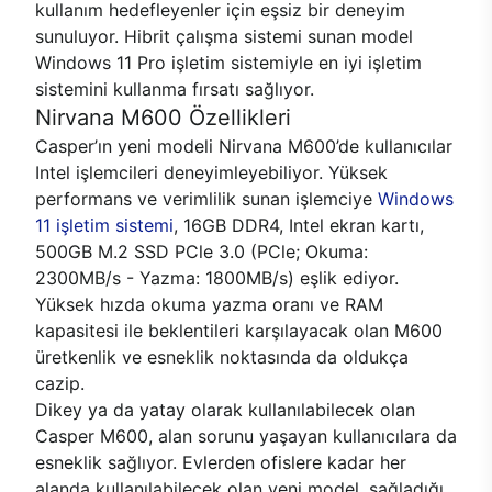
kullanım hedefleyenler için eşsiz bir deneyim
sunuluyor. Hibrit çalışma sistemi sunan model
Windows 11 Pro işletim sistemiyle en iyi işletim
sistemini kullanma fırsatı sağlıyor.
Nirvana M600 Özellikleri
Casper’ın yeni modeli Nirvana M600’de kullanıcılar
Intel işlemcileri deneyimleyebiliyor. Yüksek
performans ve verimlilik sunan işlemciye
Windows
11 işletim sistemi
, 16GB DDR4, Intel ekran kartı,
500GB M.2 SSD PCle 3.0 (PCle; Okuma:
2300MB/s - Yazma: 1800MB/s) eşlik ediyor.
Yüksek hızda okuma yazma oranı ve RAM
kapasitesi ile beklentileri karşılayacak olan M600
üretkenlik ve esneklik noktasında da oldukça
cazip.
Dikey ya da yatay olarak kullanılabilecek olan
Casper M600, alan sorunu yaşayan kullanıcılara da
esneklik sağlıyor. Evlerden ofislere kadar her
alanda kullanılabilecek olan yeni model, sağladığı