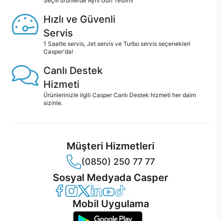
Seçili ürünlerde Aynı Gün Teslim!
Hızlı ve Güvenli
Servis
1 Saatte servis, Jet servis ve Turbo servis seçenekleri
Casper'da!
Canlı Destek
Hizmeti
Ürünlerinizle ilgili Casper Canlı Destek hizmeti her daim
sizinle.
Müşteri Hizmetleri
(0850) 250 77 77
Sosyal Medyada Casper
Casper Facebook
Casper Instagram
Casper Twitter
Casper LinkedIn
Casper YouTube
Casper TikTok
Mobil Uygulama