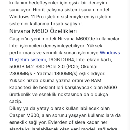
kullanım hedefleyenler için eşsiz bir deneyim
sunuluyor. Hibrit çalışma sistemi sunan model
Windows 11 Pro işletim sistemiyle en iyi işletim
sistemini kullanma fırsatı sağlıyor.
Nirvana M600 Özellikleri
Casper’ın yeni modeli Nirvana M600’de kullanıcılar
Intel işlemcileri deneyimleyebiliyor. Yüksek
performans ve verimlilik sunan işlemciye
Windows
11 işletim sistemi
, 16GB DDR4, Intel ekran kartı,
500GB M.2 SSD PCle 3.0 (PCle; Okuma:
2300MB/s - Yazma: 1800MB/s) eşlik ediyor.
Yüksek hızda okuma yazma oranı ve RAM
kapasitesi ile beklentileri karşılayacak olan M600
üretkenlik ve esneklik noktasında da oldukça
cazip.
Dikey ya da yatay olarak kullanılabilecek olan
Casper M600, alan sorunu yaşayan kullanıcılara da
esneklik sağlıyor. Evlerden ofislere kadar her
alanda kullanılabilecek olan yeni model, sağladığı