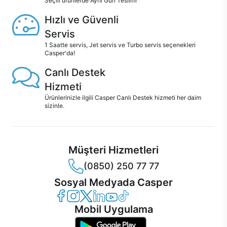
Seçili ürünlerde Aynı Gün Teslim!
Hızlı ve Güvenli
Servis
1 Saatte servis, Jet servis ve Turbo servis seçenekleri
Casper'da!
Canlı Destek
Hizmeti
Ürünlerinizle ilgili Casper Canlı Destek hizmeti her daim
sizinle.
Müşteri Hizmetleri
(0850) 250 77 77
Sosyal Medyada Casper
Casper Facebook
Casper Instagram
Casper Twitter
Casper LinkedIn
Casper YouTube
Casper TikTok
Mobil Uygulama