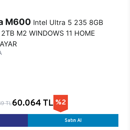
na M600
Intel Ultra 5 235 8GB
 2TB M2 WINDOWS 11 HOME
SAYAR
A
60.064 TL
%2
89 TL
Satın Al