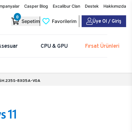
mpanyalar
Casper Blog
Excalibur Clan
Destek
Hakkımızda
0
Üye Ol / Giriş
Sepetim
Favorilerim
ksesuar
CPU & GPU
Fırsat Ürünleri
6H.235S-8X05A-V0A