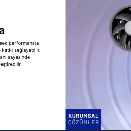
a
sek performansta
e katkı sağlayabilir.
fanı sayesinde
ştirebilir.