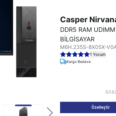
Casper Nirva
DDR5 RAM UDIMM
BİLGİSAYAR
M6H.235S-8X05X-V0
1 Yorum
Kargo Bedava
57.5
Özelleştir