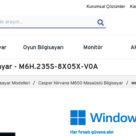
Kurumsal Çözümler
Ka
yar
Oyun Bilgisayarı
Monitör
A
sayar - M6H.235S-8X05X-V0A
sayar Modelleri
Casper Nirvana M600 Masaüstü Bilgisayar
M