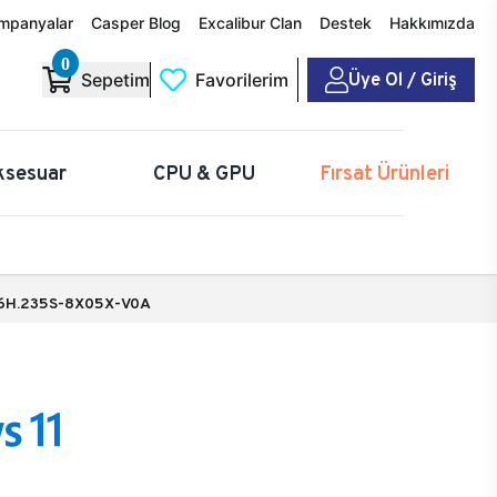
mpanyalar
Casper Blog
Excalibur Clan
Destek
Hakkımızda
0
Üye Ol / Giriş
Sepetim
Favorilerim
ksesuar
CPU & GPU
Fırsat Ürünleri
6H.235S-8X05X-V0A