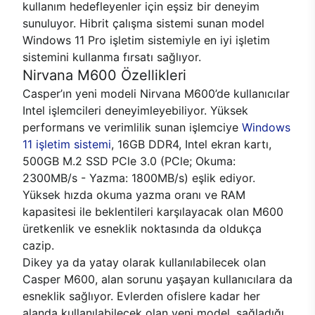
kullanım hedefleyenler için eşsiz bir deneyim
sunuluyor. Hibrit çalışma sistemi sunan model
Windows 11 Pro işletim sistemiyle en iyi işletim
sistemini kullanma fırsatı sağlıyor.
Nirvana M600 Özellikleri
Casper’ın yeni modeli Nirvana M600’de kullanıcılar
Intel işlemcileri deneyimleyebiliyor. Yüksek
performans ve verimlilik sunan işlemciye
Windows
11 işletim sistemi
, 16GB DDR4, Intel ekran kartı,
500GB M.2 SSD PCle 3.0 (PCle; Okuma:
2300MB/s - Yazma: 1800MB/s) eşlik ediyor.
Yüksek hızda okuma yazma oranı ve RAM
kapasitesi ile beklentileri karşılayacak olan M600
üretkenlik ve esneklik noktasında da oldukça
cazip.
Dikey ya da yatay olarak kullanılabilecek olan
Casper M600, alan sorunu yaşayan kullanıcılara da
esneklik sağlıyor. Evlerden ofislere kadar her
alanda kullanılabilecek olan yeni model, sağladığı