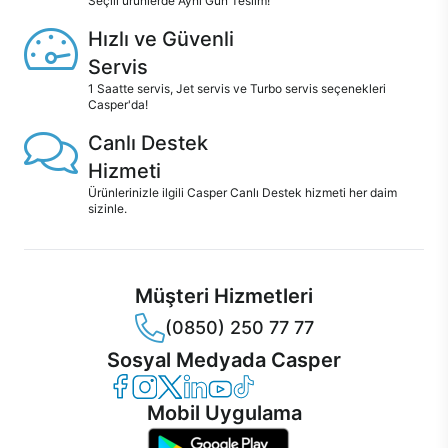
Seçili ürünlerde Aynı Gün Teslim!
Hızlı ve Güvenli
Servis
1 Saatte servis, Jet servis ve Turbo servis seçenekleri
Casper'da!
Canlı Destek
Hizmeti
Ürünlerinizle ilgili Casper Canlı Destek hizmeti her daim
sizinle.
Müşteri Hizmetleri
(0850) 250 77 77
Sosyal Medyada Casper
Casper Facebook
Casper Instagram
Casper Twitter
Casper LinkedIn
Casper YouTube
Casper TikTok
Mobil Uygulama