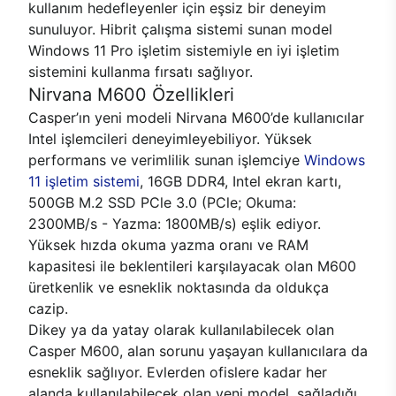
kullanım hedefleyenler için eşsiz bir deneyim
sunuluyor. Hibrit çalışma sistemi sunan model
Windows 11 Pro işletim sistemiyle en iyi işletim
sistemini kullanma fırsatı sağlıyor.
Nirvana M600 Özellikleri
Casper’ın yeni modeli Nirvana M600’de kullanıcılar
Intel işlemcileri deneyimleyebiliyor. Yüksek
performans ve verimlilik sunan işlemciye
Windows
11 işletim sistemi
, 16GB DDR4, Intel ekran kartı,
500GB M.2 SSD PCle 3.0 (PCle; Okuma:
2300MB/s - Yazma: 1800MB/s) eşlik ediyor.
Yüksek hızda okuma yazma oranı ve RAM
kapasitesi ile beklentileri karşılayacak olan M600
üretkenlik ve esneklik noktasında da oldukça
cazip.
Dikey ya da yatay olarak kullanılabilecek olan
Casper M600, alan sorunu yaşayan kullanıcılara da
esneklik sağlıyor. Evlerden ofislere kadar her
alanda kullanılabilecek olan yeni model, sağladığı