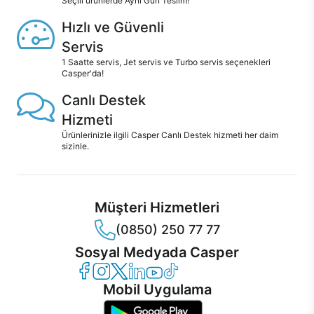
Seçili ürünlerde Aynı Gün Teslim!
Hızlı ve Güvenli
Servis
1 Saatte servis, Jet servis ve Turbo servis seçenekleri
Casper'da!
Canlı Destek
Hizmeti
Ürünlerinizle ilgili Casper Canlı Destek hizmeti her daim
sizinle.
Müşteri Hizmetleri
(0850) 250 77 77
Sosyal Medyada Casper
Casper Facebook
Casper Instagram
Casper Twitter
Casper LinkedIn
Casper YouTube
Casper TikTok
Mobil Uygulama