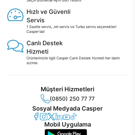
Seçili ürünlerde Aynı Gün Teslim!
Hızlı ve Güvenli
Servis
1 Saatte servis, Jet servis ve Turbo servis seçenekleri
Casper'da!
Canlı Destek
Hizmeti
Ürünlerinizle ilgili Casper Canlı Destek hizmeti her daim
sizinle.
Müşteri Hizmetleri
(0850) 250 77 77
Sosyal Medyada Casper
Casper Facebook
Casper Instagram
Casper Twitter
Casper LinkedIn
Casper YouTube
Casper TikTok
Mobil Uygulama