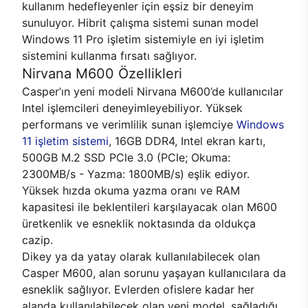
kullanım hedefleyenler için eşsiz bir deneyim
sunuluyor. Hibrit çalışma sistemi sunan model
Windows 11 Pro işletim sistemiyle en iyi işletim
sistemini kullanma fırsatı sağlıyor.
Nirvana M600 Özellikleri
Casper’ın yeni modeli Nirvana M600’de kullanıcılar
Intel işlemcileri deneyimleyebiliyor. Yüksek
performans ve verimlilik sunan işlemciye
Windows
11 işletim sistemi
, 16GB DDR4, Intel ekran kartı,
500GB M.2 SSD PCle 3.0 (PCle; Okuma:
2300MB/s - Yazma: 1800MB/s) eşlik ediyor.
Yüksek hızda okuma yazma oranı ve RAM
kapasitesi ile beklentileri karşılayacak olan M600
üretkenlik ve esneklik noktasında da oldukça
cazip.
Dikey ya da yatay olarak kullanılabilecek olan
Casper M600, alan sorunu yaşayan kullanıcılara da
esneklik sağlıyor. Evlerden ofislere kadar her
alanda kullanılabilecek olan yeni model, sağladığı