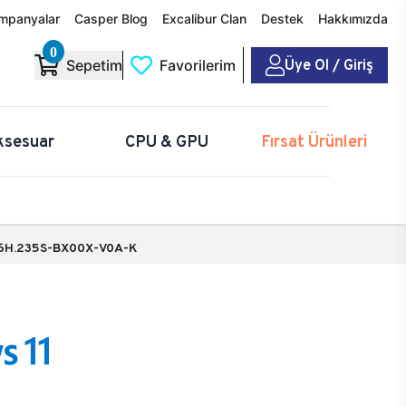
mpanyalar
Casper Blog
Excalibur Clan
Destek
Hakkımızda
0
Üye Ol / Giriş
Sepetim
Favorilerim
ksesuar
CPU & GPU
Fırsat Ürünleri
6H.235S-BX00X-V0A-K