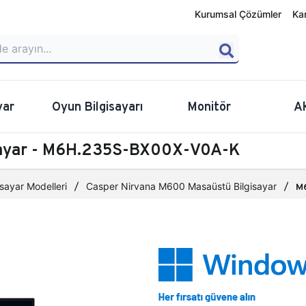
Kurumsal Çözümler
Ka
yar
Oyun Bilgisayarı
Monitör
A
sayar - M6H.235S-BX00X-V0A-K
sayar Modelleri
Casper Nirvana M600 Masaüstü Bilgisayar
M