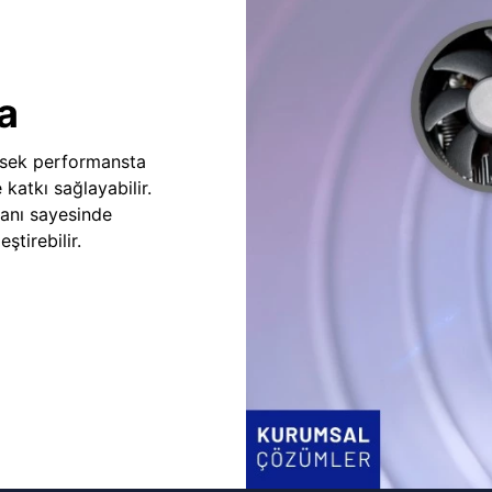
a
sek performansta
e katkı sağlayabilir.
fanı sayesinde
ştirebilir.