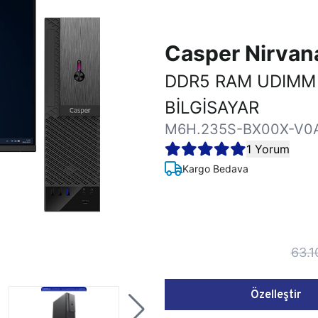
Casper Nirva
DDR5 RAM UDIMM
BİLGİSAYAR
M6H.235S-BX00X-V0
1 Yorum
Kargo Bedava
63.1
Özelleştir