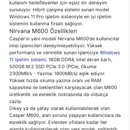
kullanım hedefleyenler için eşsiz bir deneyim
sunuluyor. Hibrit çalışma sistemi sunan model
Windows 11 Pro işletim sistemiyle en iyi işletim
sistemini kullanma fırsatı sağlıyor.
Nirvana M600 Özellikleri
Casper’ın yeni modeli Nirvana M600’de kullanıcılar
Intel işlemcileri deneyimleyebiliyor. Yüksek
performans ve verimlilik sunan işlemciye
Windows
11 işletim sistemi
, 16GB DDR4, Intel ekran kartı,
500GB M.2 SSD PCle 3.0 (PCle; Okuma:
2300MB/s - Yazma: 1800MB/s) eşlik ediyor.
Yüksek hızda okuma yazma oranı ve RAM
kapasitesi ile beklentileri karşılayacak olan M600
üretkenlik ve esneklik noktasında da oldukça
cazip.
Dikey ya da yatay olarak kullanılabilecek olan
Casper M600, alan sorunu yaşayan kullanıcılara da
esneklik sağlıyor. Evlerden ofislere kadar her
alanda kullanılabilecek olan yeni model, sağladığı