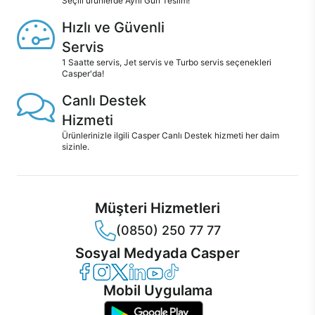
Seçili ürünlerde Aynı Gün Teslim!
Hızlı ve Güvenli
Servis
1 Saatte servis, Jet servis ve Turbo servis seçenekleri
Casper'da!
Canlı Destek
Hizmeti
Ürünlerinizle ilgili Casper Canlı Destek hizmeti her daim
sizinle.
Müşteri Hizmetleri
(0850) 250 77 77
Sosyal Medyada Casper
Casper Facebook
Casper Instagram
Casper Twitter
Casper LinkedIn
Casper YouTube
Casper TikTok
Mobil Uygulama