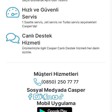
Seçili ürünlerde Aynı Gün Teslim!
Hızlı ve Güvenli
Servis
1 Saatte servis, Jet servis ve Turbo servis seçenekleri
Casper'da!
Canlı Destek
Hizmeti
Ürünlerinizle ilgili Casper Canlı Destek hizmeti her daim
sizinle.
Müşteri Hizmetleri
(0850) 250 77 77
Sosyal Medyada Casper
Casper Facebook
Casper Instagram
Casper Twitter
Casper LinkedIn
Casper YouTube
Casper TikTok
Mobil Uygulama