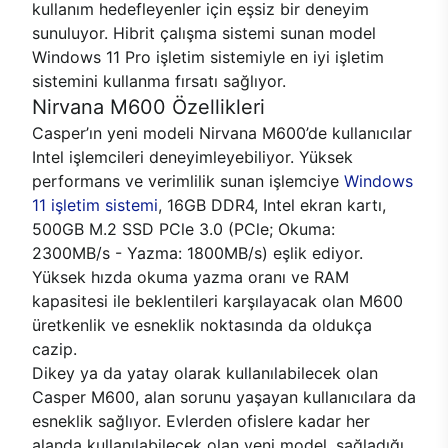
kullanım hedefleyenler için eşsiz bir deneyim
sunuluyor. Hibrit çalışma sistemi sunan model
Windows 11 Pro işletim sistemiyle en iyi işletim
sistemini kullanma fırsatı sağlıyor.
Nirvana M600 Özellikleri
Casper’ın yeni modeli Nirvana M600’de kullanıcılar
Intel işlemcileri deneyimleyebiliyor. Yüksek
performans ve verimlilik sunan işlemciye
Windows
11 işletim sistemi
, 16GB DDR4, Intel ekran kartı,
500GB M.2 SSD PCle 3.0 (PCle; Okuma:
2300MB/s - Yazma: 1800MB/s) eşlik ediyor.
Yüksek hızda okuma yazma oranı ve RAM
kapasitesi ile beklentileri karşılayacak olan M600
üretkenlik ve esneklik noktasında da oldukça
cazip.
Dikey ya da yatay olarak kullanılabilecek olan
Casper M600, alan sorunu yaşayan kullanıcılara da
esneklik sağlıyor. Evlerden ofislere kadar her
alanda kullanılabilecek olan yeni model, sağladığı