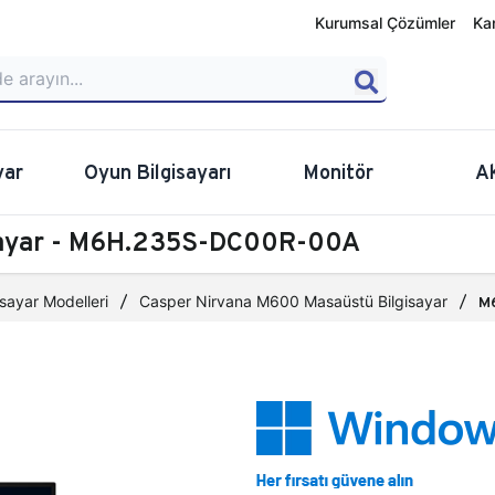
Kurumsal Çözümler
Ka
yar
Oyun Bilgisayarı
Monitör
A
sayar - M6H.235S-DC00R-00A
sayar Modelleri
Casper Nirvana M600 Masaüstü Bilgisayar
M