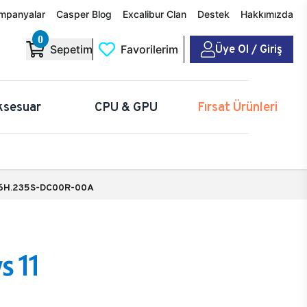
mpanyalar
Casper Blog
Excalibur Clan
Destek
Hakkımızda
0
Üye Ol / Giriş
Sepetim
Favorilerim
ksesuar
CPU & GPU
Fırsat Ürünleri
6H.235S-DC00R-00A