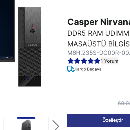
Casper Nirva
DDR5 RAM UDIMM
MASAÜSTÜ BİLGİ
M6H.235S-DC00R-00
1 Yorum
Kargo Bedava
68.0
Özelleştir