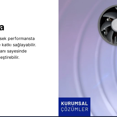
a
sek performansta
e katkı sağlayabilir.
fanı sayesinde
ştirebilir.