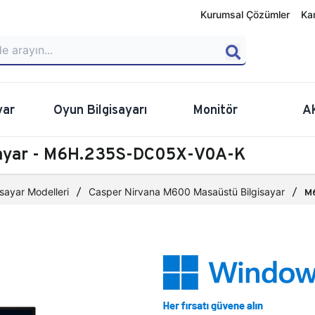
Kurumsal Çözümler
Ka
yar
Oyun Bilgisayarı
Monitör
A
sayar - M6H.235S-DC05X-V0A-K
sayar Modelleri
Casper Nirvana M600 Masaüstü Bilgisayar
M