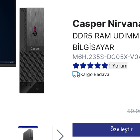
Casper Nirva
DDR5 RAM UDIMM
BİLGİSAYAR
M6H.235S-DC05X-V0
1 Yorum
Kargo Bedava
59.9
Özelleştir