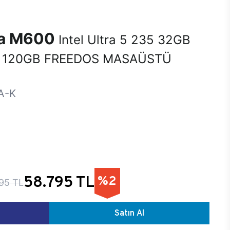
na M600
Intel Ultra 5 235 32GB
 120GB FREEDOS MASAÜSTÜ
A-K
58.795 TL
%2
95 TL
Satın Al