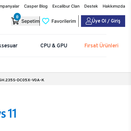
mpanyalar
Casper Blog
Excalibur Clan
Destek
Hakkımızda
0
Üye Ol / Giriş
Sepetim
Favorilerim
ksesuar
CPU & GPU
Fırsat Ürünleri
6H.235S-DC05X-V0A-K