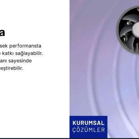
a
sek performansta
e katkı sağlayabilir.
fanı sayesinde
ştirebilir.