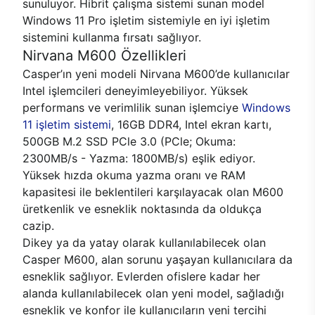
sunuluyor. Hibrit çalışma sistemi sunan model
Windows 11 Pro işletim sistemiyle en iyi işletim
sistemini kullanma fırsatı sağlıyor.
Nirvana M600 Özellikleri
Casper’ın yeni modeli Nirvana M600’de kullanıcılar
Intel işlemcileri deneyimleyebiliyor. Yüksek
performans ve verimlilik sunan işlemciye
Windows
11 işletim sistemi
, 16GB DDR4, Intel ekran kartı,
500GB M.2 SSD PCle 3.0 (PCle; Okuma:
2300MB/s - Yazma: 1800MB/s) eşlik ediyor.
Yüksek hızda okuma yazma oranı ve RAM
kapasitesi ile beklentileri karşılayacak olan M600
üretkenlik ve esneklik noktasında da oldukça
cazip.
Dikey ya da yatay olarak kullanılabilecek olan
Casper M600, alan sorunu yaşayan kullanıcılara da
esneklik sağlıyor. Evlerden ofislere kadar her
alanda kullanılabilecek olan yeni model, sağladığı
esneklik ve konfor ile kullanıcıların yeni tercihi