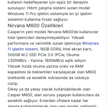
kullanım hedefleyenler için eşsiz bir deneyim
sunuluyor. Hibrit çalışma sistemi sunan model
Windows 11 Pro işletim sistemiyle en iyi işletim
sistemini kullanma fırsatı sağlıyor.
Nirvana M600 Özellikleri
Casper’ın yeni modeli Nirvana M600’de kullanıcılar
Intel işlemcileri deneyimleyebiliyor. Yüksek
performans ve verimlilik sunan işlemciye
Windows
11 işletim sistemi
, 16GB DDR4, Intel ekran kartı,
500GB M.2 SSD PCle 3.0 (PCle; Okuma:
2300MB/s - Yazma: 1800MB/s) eşlik ediyor.
Yüksek hızda okuma yazma oranı ve RAM
kapasitesi ile beklentileri karşılayacak olan M600
üretkenlik ve esneklik noktasında da oldukça
cazip.
Dikey ya da yatay olarak kullanılabilecek olan
Casper M600, alan sorunu yaşayan kullanıcılara da
esneklik sağlıyor. Evlerden ofislere kadar her
alanda kullanılabilecek olan yeni model, sağladığı