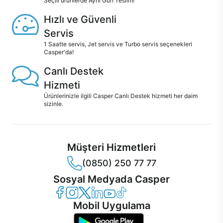
Seçili ürünlerde Aynı Gün Teslim!
Hızlı ve Güvenli
Servis
1 Saatte servis, Jet servis ve Turbo servis seçenekleri
Casper'da!
Canlı Destek
Hizmeti
Ürünlerinizle ilgili Casper Canlı Destek hizmeti her daim
sizinle.
Müşteri Hizmetleri
(0850) 250 77 77
Sosyal Medyada Casper
Casper Facebook
Casper Instagram
Casper Twitter
Casper LinkedIn
Casper YouTube
Casper TikTok
Mobil Uygulama