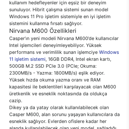
kullanım hedefleyenler için eşsiz bir deneyim
sunuluyor. Hibrit çalışma sistemi sunan model
Windows 11 Pro işletim sistemiyle en iyi işletim
sistemini kullanma fırsatı sağlıyor.
Nirvana M600 Özellikleri
Casper’ın yeni modeli Nirvana M600’de kullanıcılar
Intel işlemcileri deneyimleyebiliyor. Yüksek
performans ve verimlilik sunan işlemciye
Windows
11 işletim sistemi
, 16GB DDR4, Intel ekran kartı,
500GB M.2 SSD PCle 3.0 (PCle; Okuma:
2300MB/s - Yazma: 1800MB/s) eşlik ediyor.
Yüksek hızda okuma yazma oranı ve RAM
kapasitesi ile beklentileri karşılayacak olan M600
üretkenlik ve esneklik noktasında da oldukça
cazip.
Dikey ya da yatay olarak kullanılabilecek olan
Casper M600, alan sorunu yaşayan kullanıcılara da
esneklik sağlıyor. Evlerden ofislere kadar her
alanda kullanılabilecek olan yeni model, sağladığı