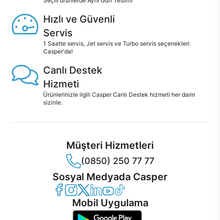
Seçili ürünlerde Aynı Gün Teslim!
Hızlı ve Güvenli
Servis
1 Saatte servis, Jet servis ve Turbo servis seçenekleri
Casper'da!
Canlı Destek
Hizmeti
Ürünlerinizle ilgili Casper Canlı Destek hizmeti her daim
sizinle.
Müşteri Hizmetleri
(0850) 250 77 77
Sosyal Medyada Casper
Casper Facebook
Casper Instagram
Casper Twitter
Casper LinkedIn
Casper YouTube
Casper TikTok
Mobil Uygulama