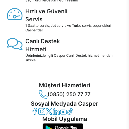
Seçili ürünlerde Aynı Gün Teslim!
Hızlı ve Güvenli
Servis
1 Saatte servis, Jet servis ve Turbo servis seçenekleri
Casper'da!
Canlı Destek
Hizmeti
Ürünlerinizle ilgili Casper Canlı Destek hizmeti her daim
sizinle.
Müşteri Hizmetleri
(0850) 250 77 77
Sosyal Medyada Casper
Casper Facebook
Casper Instagram
Casper Twitter
Casper LinkedIn
Casper YouTube
Casper TikTok
Mobil Uygulama