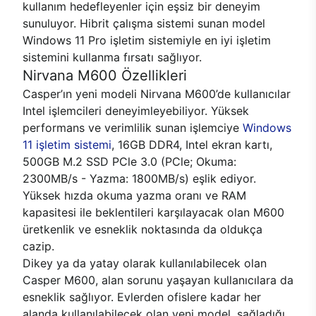
kullanım hedefleyenler için eşsiz bir deneyim
sunuluyor. Hibrit çalışma sistemi sunan model
Windows 11 Pro işletim sistemiyle en iyi işletim
sistemini kullanma fırsatı sağlıyor.
Nirvana M600 Özellikleri
Casper’ın yeni modeli Nirvana M600’de kullanıcılar
Intel işlemcileri deneyimleyebiliyor. Yüksek
performans ve verimlilik sunan işlemciye
Windows
11 işletim sistemi
, 16GB DDR4, Intel ekran kartı,
500GB M.2 SSD PCle 3.0 (PCle; Okuma:
2300MB/s - Yazma: 1800MB/s) eşlik ediyor.
Yüksek hızda okuma yazma oranı ve RAM
kapasitesi ile beklentileri karşılayacak olan M600
üretkenlik ve esneklik noktasında da oldukça
cazip.
Dikey ya da yatay olarak kullanılabilecek olan
Casper M600, alan sorunu yaşayan kullanıcılara da
esneklik sağlıyor. Evlerden ofislere kadar her
alanda kullanılabilecek olan yeni model, sağladığı