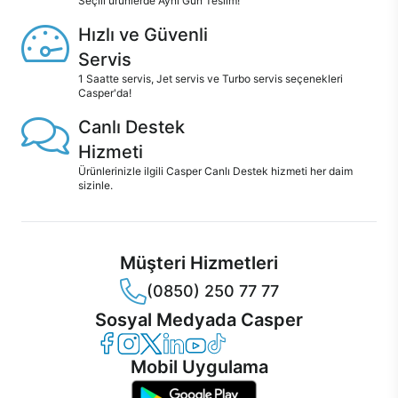
Seçili ürünlerde Aynı Gün Teslim!
Hızlı ve Güvenli
Servis
1 Saatte servis, Jet servis ve Turbo servis seçenekleri
Casper'da!
Canlı Destek
Hizmeti
Ürünlerinizle ilgili Casper Canlı Destek hizmeti her daim
sizinle.
Müşteri Hizmetleri
(0850) 250 77 77
Sosyal Medyada Casper
Casper Facebook
Casper Instagram
Casper Twitter
Casper LinkedIn
Casper YouTube
Casper TikTok
Mobil Uygulama