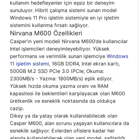
kullanım hedefleyenler için eşsiz bir deneyim
sunuluyor. Hibrit çalışma sistemi sunan model
Windows 11 Pro işletim sistemiyle en iyi işletim
sistemini kullanma fırsatı sağlıyor.
Nirvana M600 Özellikleri
Casper’ın yeni modeli Nirvana M600’de kullanıcılar
Intel işlemcileri deneyimleyebiliyor. Yüksek
performans ve verimlilik sunan işlemciye
Windows
11 işletim sistemi
, 16GB DDR4, Intel ekran kartı,
500GB M.2 SSD PCle 3.0 (PCle; Okuma:
2300MB/s - Yazma: 1800MB/s) eşlik ediyor.
Yüksek hızda okuma yazma oranı ve RAM
kapasitesi ile beklentileri karşılayacak olan M600
üretkenlik ve esneklik noktasında da oldukça
cazip.
Dikey ya da yatay olarak kullanılabilecek olan
Casper M600, alan sorunu yaşayan kullanıcılara da
esneklik sağlıyor. Evlerden ofislere kadar her
alanda kullanılabilecek olan yeni model, sağladığı