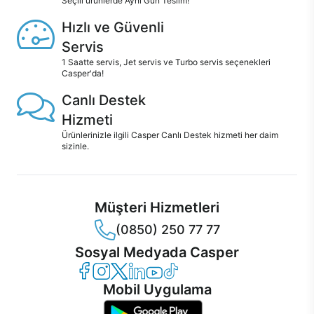
Seçili ürünlerde Aynı Gün Teslim!
Hızlı ve Güvenli
Servis
1 Saatte servis, Jet servis ve Turbo servis seçenekleri
Casper'da!
Canlı Destek
Hizmeti
Ürünlerinizle ilgili Casper Canlı Destek hizmeti her daim
sizinle.
Müşteri Hizmetleri
(0850) 250 77 77
Sosyal Medyada Casper
Casper Facebook
Casper Instagram
Casper Twitter
Casper LinkedIn
Casper YouTube
Casper TikTok
Mobil Uygulama