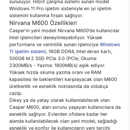
sunuluyor. Hibrit çalışma sistemi sunan model
Windows 11 Pro işletim sistemiyle en iyi işletim
sistemini kullanma fırsatı sağlıyor.
Nirvana M600 Özellikleri
Casper’ın yeni modeli Nirvana M600’de kullanıcılar
Intel işlemcileri deneyimleyebiliyor. Yüksek
performans ve verimlilik sunan işlemciye
Windows
11 işletim sistemi
, 16GB DDR4, Intel ekran kartı,
500GB M.2 SSD PCle 3.0 (PCle; Okuma:
2300MB/s - Yazma: 1800MB/s) eşlik ediyor.
Yüksek hızda okuma yazma oranı ve RAM
kapasitesi ile beklentileri karşılayacak olan M600
üretkenlik ve esneklik noktasında da oldukça
cazip.
Dikey ya da yatay olarak kullanılabilecek olan
Casper M600, alan sorunu yaşayan kullanıcılara da
esneklik sağlıyor. Evlerden ofislere kadar her
alanda kullanılabilecek olan yeni model, sağladığı
esneklik ve konfor ile kullanıcıların yeni tercihi