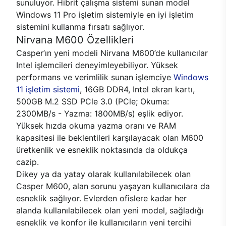
sunuluyor. Hibrit çalışma sistemi sunan model
Windows 11 Pro işletim sistemiyle en iyi işletim
sistemini kullanma fırsatı sağlıyor.
Nirvana M600 Özellikleri
Casper’ın yeni modeli Nirvana M600’de kullanıcılar
Intel işlemcileri deneyimleyebiliyor. Yüksek
performans ve verimlilik sunan işlemciye
Windows
11 işletim sistemi
, 16GB DDR4, Intel ekran kartı,
500GB M.2 SSD PCle 3.0 (PCle; Okuma:
2300MB/s - Yazma: 1800MB/s) eşlik ediyor.
Yüksek hızda okuma yazma oranı ve RAM
kapasitesi ile beklentileri karşılayacak olan M600
üretkenlik ve esneklik noktasında da oldukça
cazip.
Dikey ya da yatay olarak kullanılabilecek olan
Casper M600, alan sorunu yaşayan kullanıcılara da
esneklik sağlıyor. Evlerden ofislere kadar her
alanda kullanılabilecek olan yeni model, sağladığı
esneklik ve konfor ile kullanıcıların yeni tercihi