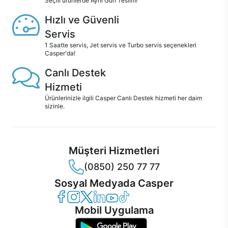
Seçili ürünlerde Aynı Gün Teslim!
Hızlı ve Güvenli
Servis
1 Saatte servis, Jet servis ve Turbo servis seçenekleri
Casper'da!
Canlı Destek
Hizmeti
Ürünlerinizle ilgili Casper Canlı Destek hizmeti her daim
sizinle.
Müşteri Hizmetleri
(0850) 250 77 77
Sosyal Medyada Casper
Casper Facebook
Casper Instagram
Casper Twitter
Casper LinkedIn
Casper YouTube
Casper TikTok
Mobil Uygulama