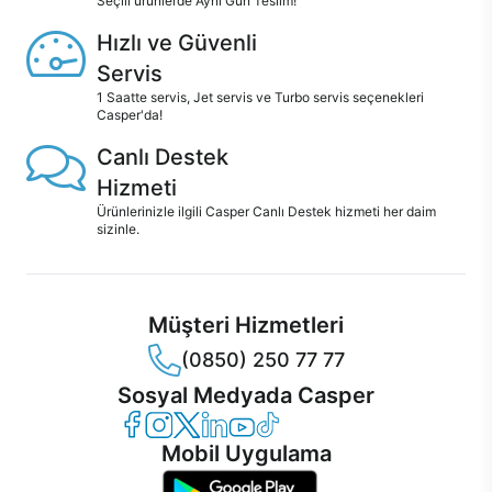
Seçili ürünlerde Aynı Gün Teslim!
Hızlı ve Güvenli
Servis
1 Saatte servis, Jet servis ve Turbo servis seçenekleri
Casper'da!
Canlı Destek
Hizmeti
Ürünlerinizle ilgili Casper Canlı Destek hizmeti her daim
sizinle.
Müşteri Hizmetleri
(0850) 250 77 77
Sosyal Medyada Casper
Casper Facebook
Casper Instagram
Casper Twitter
Casper LinkedIn
Casper YouTube
Casper TikTok
Mobil Uygulama