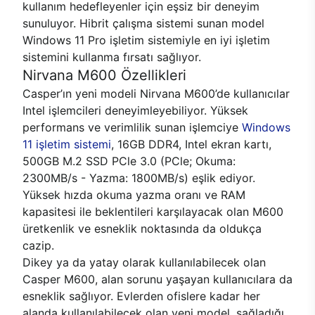
kullanım hedefleyenler için eşsiz bir deneyim
sunuluyor. Hibrit çalışma sistemi sunan model
Windows 11 Pro işletim sistemiyle en iyi işletim
sistemini kullanma fırsatı sağlıyor.
Nirvana M600 Özellikleri
Casper’ın yeni modeli Nirvana M600’de kullanıcılar
Intel işlemcileri deneyimleyebiliyor. Yüksek
performans ve verimlilik sunan işlemciye
Windows
11 işletim sistemi
, 16GB DDR4, Intel ekran kartı,
500GB M.2 SSD PCle 3.0 (PCle; Okuma:
2300MB/s - Yazma: 1800MB/s) eşlik ediyor.
Yüksek hızda okuma yazma oranı ve RAM
kapasitesi ile beklentileri karşılayacak olan M600
üretkenlik ve esneklik noktasında da oldukça
cazip.
Dikey ya da yatay olarak kullanılabilecek olan
Casper M600, alan sorunu yaşayan kullanıcılara da
esneklik sağlıyor. Evlerden ofislere kadar her
alanda kullanılabilecek olan yeni model, sağladığı