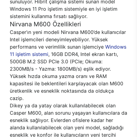
sunuluyor. Hibrit çalışma sistemi sunan model
Windows 11 Pro işletim sistemiyle en iyi işletim
sistemini kullanma fırsatı sağlıyor.
Nirvana M600 Özellikleri
Casper’ın yeni modeli Nirvana M600’de kullanıcılar
Intel işlemcileri deneyimleyebiliyor. Yüksek
performans ve verimlilik sunan işlemciye
Windows
11 işletim sistemi
, 16GB DDR4, Intel ekran kartı,
500GB M.2 SSD PCle 3.0 (PCle; Okuma:
2300MB/s - Yazma: 1800MB/s) eşlik ediyor.
Yüksek hızda okuma yazma oranı ve RAM
kapasitesi ile beklentileri karşılayacak olan M600
üretkenlik ve esneklik noktasında da oldukça
cazip.
Dikey ya da yatay olarak kullanılabilecek olan
Casper M600, alan sorunu yaşayan kullanıcılara da
esneklik sağlıyor. Evlerden ofislere kadar her
alanda kullanılabilecek olan yeni model, sağladığı
esneklik ve konfor ile kullanıcıların yeni tercihi