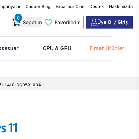
mpanyalar
Casper Blog
Excalibur Clan
Destek
Hakkımızda
0
Üye Ol / Giriş
Sepetim
Favorilerim
ksesuar
CPU & GPU
Fırsat Ürünleri
6L.1410-DQ05X-00A