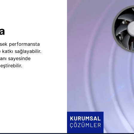
a
sek performansta
e katkı sağlayabilir.
fanı sayesinde
ştirebilir.