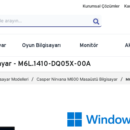
Kurumsal Çözümler
Ka
yar
Oyun Bilgisayarı
Monitör
A
sayar - M6L.1410-DQ05X-00A
sayar Modelleri
Casper Nirvana M600 Masaüstü Bilgisayar
M