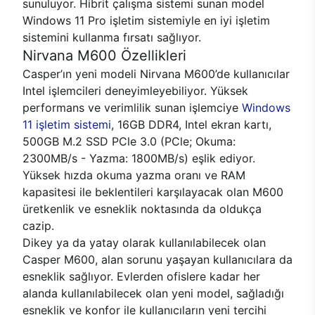
sunuluyor. Hibrit çalışma sistemi sunan model
Windows 11 Pro işletim sistemiyle en iyi işletim
sistemini kullanma fırsatı sağlıyor.
Nirvana M600 Özellikleri
Casper’ın yeni modeli Nirvana M600’de kullanıcılar
Intel işlemcileri deneyimleyebiliyor. Yüksek
performans ve verimlilik sunan işlemciye
Windows
11 işletim sistemi
, 16GB DDR4, Intel ekran kartı,
500GB M.2 SSD PCle 3.0 (PCle; Okuma:
2300MB/s - Yazma: 1800MB/s) eşlik ediyor.
Yüksek hızda okuma yazma oranı ve RAM
kapasitesi ile beklentileri karşılayacak olan M600
üretkenlik ve esneklik noktasında da oldukça
cazip.
Dikey ya da yatay olarak kullanılabilecek olan
Casper M600, alan sorunu yaşayan kullanıcılara da
esneklik sağlıyor. Evlerden ofislere kadar her
alanda kullanılabilecek olan yeni model, sağladığı
esneklik ve konfor ile kullanıcıların yeni tercihi